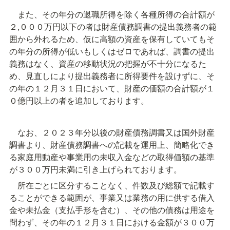
　また、その年分の退職所得を除く各種所得の合計額が
２,０００万円以下の者は財産債務調書の提出義務者の範
囲から外れるため、仮に高額の資産を保有していてもそ
の年分の所得が低いもしくはゼロであれば、調書の提出
義務はなく、資産の移動状況の把握が不十分になるた
め、見直しにより提出義務者に所得要件を設けずに、そ
の年の１２月３１日において、財産の価額の合計額が１
０億円以上の者を追加しております。
　なお、２０２３年分以後の財産債務調書又は国外財産
調書より、財産債務調書への記載を運用上、簡略化でき
る家庭用動産や事業用の未収入金などの取得価額の基準
が３００万円未満に引き上げられております。
　所在ごとに区分することなく、件数及び総額で記載す
ることができる範囲が、事業又は業務の用に供する借入
金や未払金（支払手形を含む）、その他の債務は用途を
問わず、その年の１２月３１日における金額が３００万