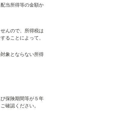
る配当所得等の金額か
ませんので、所得税は
告することによって、
の対象とならない所得
及び保険期間等が５年
てご確認ください。
す。