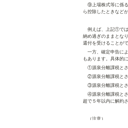
　⑨上場株式等に係
ら控除したときなど
　例えば、上記①で
納め過ぎのままとな
還付を受けることが
　一方、確定申告に
もあります。具体的
　①源泉分離課税と
　②源泉分離課税と
　③源泉分離課税と
　④源泉分離課税と
超で５年以内に解約
　（注意）
　上記の記載内容は