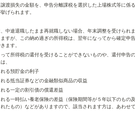
る譲渡損失の金額を、申告分離課税を選択した上場株式等に係
が挙げられます。
は、中途退職したまま再就職しない場合、年末調整を受けられ
りますが、この納め過ぎの所得税は、翌年になってから確定申
できます。
よって所得税の還付を受けることができないものや、還付申告
には、
される預貯金の利子
される抵当証券などの金融類似商品の収益
される一定の割引債の償還差益
される一時払い養老保険の差益（保険期間等が５年以下のもの
されたもの）などがありますので、該当されます方は、あわせ
、令和６年１２月１６日現在の情報に基づいて記載しておりま