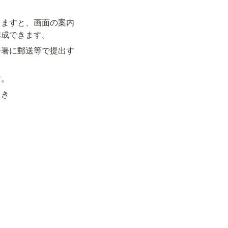
しますと、画面の案内
作成できます。
務署に郵送等で提出す
す。
とき