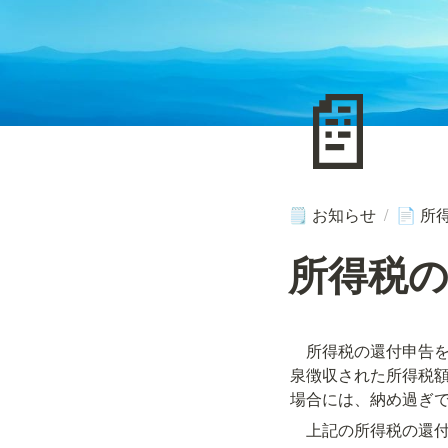
📄
お知らせ
/
所
🗒️
📄
所得税
　所得税の還付申告
泉徴収された所得税
場合には、納め過ぎ
　上記の所得税の還