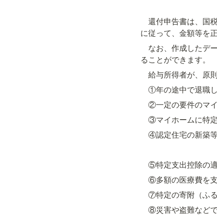
　還付申告書は、国
に従って、金額等を
　なお、作成したデ
ることができます。
　給与所得者が、原
　①年の途中で退職
　②一定の要件のマ
　③マイホームに特
　④認定住宅の新築等
　⑤特定支出控除の
　⑥多額の医療費を
　⑦特定の寄附（ふ
　⑧災害や盗難など