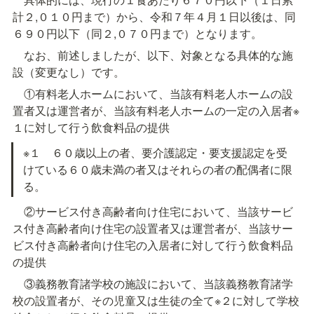
計２,０１０円まで）から、令和７年４月１日以後は、同
６９０円以下（同２,０７０円まで）となります。
　なお、前述しましたが、以下、対象となる具体的な施
設（変更なし）です。
　①有料老人ホームにおいて、当該有料老人ホームの設
置者又は運営者が、当該有料老人ホームの一定の入居者※
１に対して行う飲食料品の提供
※１　６０歳以上の者、要介護認定・要支援認定を受
けている６０歳未満の者又はそれらの者の配偶者に限
る。
　②サービス付き高齢者向け住宅において、当該サービ
ス付き高齢者向け住宅の設置者又は運営者が、当該サー
ビス付き高齢者向け住宅の入居者に対して行う飲食料品
の提供
　③義務教育諸学校の施設において、当該義務教育諸学
校の設置者が、その児童又は生徒の全て※２に対して学校