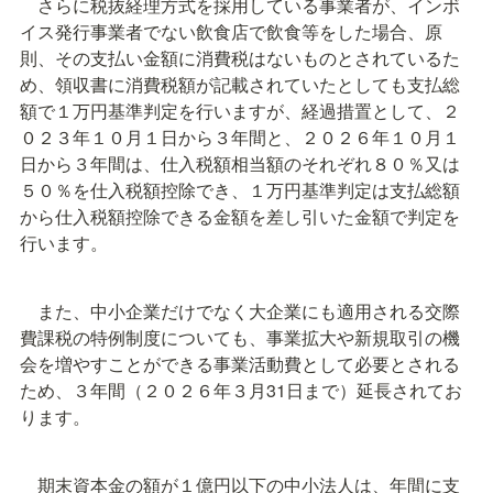
　さらに税抜経理方式を採用している事業者が、インボ
イス発行事業者でない飲食店で飲食等をした場合、原
則、その支払い金額に消費税はないものとされているた
め、領収書に消費税額が記載されていたとしても支払総
額で１万円基準判定を行いますが、経過措置として、２
０２３年１０月１日から３年間と、２０２６年１０月１
日から３年間は、仕入税額相当額のそれぞれ８０％又は
５０％を仕入税額控除でき、１万円基準判定は支払総額
から仕入税額控除できる金額を差し引いた金額で判定を
行います。
　また、中小企業だけでなく大企業にも適用される交際
費課税の特例制度についても、事業拡大や新規取引の機
会を増やすことができる事業活動費として必要とされる
ため、３年間（２０２６年３月31日まで）延長されてお
ります。
　期末資本金の額が１億円以下の中小法人は、年間に支