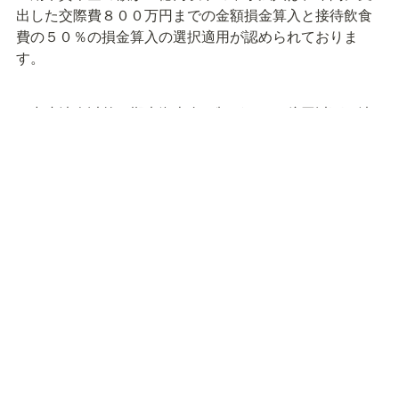
出した交際費８００万円までの金額損金算入と接待飲食
費の５０％の損金算入の選択適用が認められておりま
す。
　中小法人以外で期末資本金の額が１００億円以下の法
人は、接待飲食費の５０％の損金算入の適用が認めら
れ、１００億円超の法人の場合は、支出した交際費の全
額が損金不算入となっております。
　（注意）
　上記の記載内容は、令和８年４月１３日現在の情報に
基づいて記載しております。
　今後の動向によっては、税制、関係法令等、税務の取
扱い等が変わる可能性が十分ありますので、記載の内
容・数値等は将来にわたって保証されるものではありま
せん。