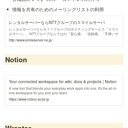
情報を共有のためのメーリングリストの利用
レンタルサーバーならNTTグループのスマイルサーバ
レンタルサーバーならＮＴＴグループのホスティングサービス「スマイ
ルサーバ」。NTTグループならではの「安心感」「信頼感」「手厚いサ
ポート」を実現。
http://www.smileserver.ne.jp/
Notion
Your connected workspace for wiki, docs & projects | Notion
A new tool that blends your everyday work apps into one. It's the all-in-
one workspace for you and your team.
https://www.notion.so/ja-jp